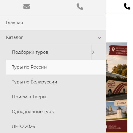
ТУРЫ ПО РОССИИ
Главная
Обычная
Цветовая
Каталог
C
Подборки туров
Размер ш
Туры по России
A
Туры по Беларуссии
Прием в Твери
Шрифт:
Times N
Однодневные туры
ЛЕТО 2026