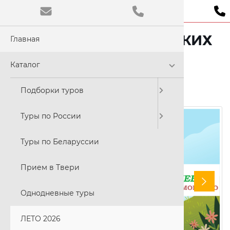
«ДОРОГАМИ ОПТИНСКИХ
Главная
Обычная
СТАРЦЕВ…»
Цветовая
Каталог
C
Подборки туров
18-19 июля; 15-16 августа 2026
Размер ш
Туры по России
A
Туры по Беларуссии
Прием в Твери
Шрифт:
Times N
Однодневные туры
ЛЕТО 2026