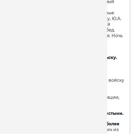
Вы увидите
Присутственные места, Каменный
мост, Гостиные ряды, планировку города по
замыслу архитектора Никитина, а также новые
памятники К.Э. Циолковскому, С.П. Королеву, Ю.А.
Гагарину, посетите Кафедральный Троицкий
собор. Экскурсия в музей Космонавтики. Обед.
Размещение в гостинице. Свободное время. Ночь
в отеле.
2 день:
Завтрак. Отправление в г.
Козельск. Обзорная экскурсия по г. Козельску.
Козельск – город вошедший в историю
Государства Российского благодаря
беспримерному героизму своих жителей,
оказавших сопротивление многотысячному войску
хана Батыя в 1238 году. Стабильности и
процветанию Козельска способствовали
монастыри, как мощные форпосты цивилизации,
духовных сил и культу.
Посещение Свято-Введенской Оптиной Пустыни.
Оптина Пустынь - без преувеличения наиболее
яркий светильник Православной Руси.
Один из