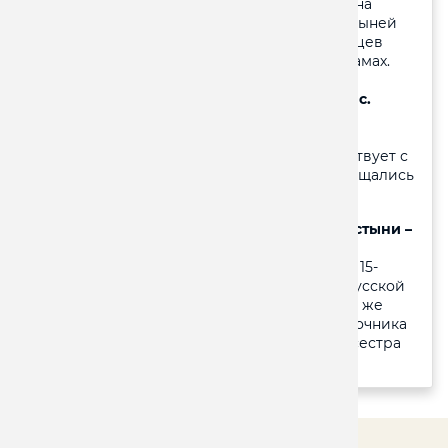
древнейших монастырей, расположенный на
берегу реки Жиздры. Сегодня главной святыней
обители являются мощи преподобных старцев
Оптинских, покоящиеся в монастырских храмах.
Обед.
Посещение Храма Спасо-Преображения в с.
Нижние Прыски.
Классический русский
усадебный храм, не оставляющий никого
равнодушным, памятник архитектуры, действует с
1781 года, со дня основания в нём не прекращались
богослужения.
Посещение Казанской-Амвросиевской пустыни –
женского монастыря в с. Шамордино Это
настоящее чудо архитектуры…
Величавый 15-
главый собор, напоминающий дворец из русской
сказки, поражает своими размерами, и в то же
время изяществом; посещение святого источника
и некрополя, где похоронена М.Н. Толстая, сестра
Л.Н. Толстого.
Отправление домой.
© 2026 ООО "Мир путешествий"