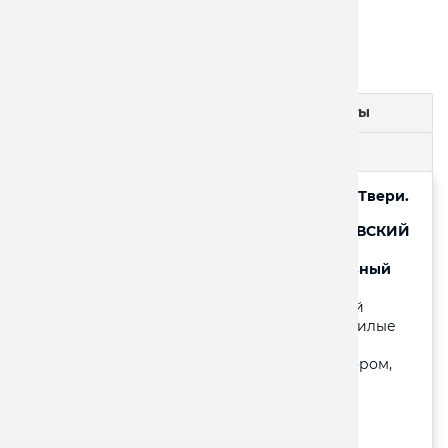
24.900/24.700 ₽
Описание
Документы
Включено
Дата
1 день:
отъезд в 07.00 от ТЦ «ГЛОБУС» из г.Твери.
Обед. Экскурсия в БОЛЬШОЙ МЕНЬШИКОВСКИЙ
ДВОРЕЦ. Величественный облик дворца в
г.Ломоносов (Ораниенбаум) , его грандиозный
размах и богатые интерьеры вызывали
восхищение и удивление.
В усадьбе гостей
ожидало множество «диковинок». Залы и жилые
комнаты были декорированы росписью по
штукатурке и на холсте, шпалерами, мрамором,
облицованы голландскими и немецкими
кафелями.
Экскурсия в КИТАЙСКИЙ ДВОРЕЦ -