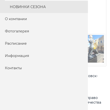
НОВИНКИ СЕЗОНА
О компании
Фотогалерея
Расписание
Информация
Контакты
Адрес:
Ораниенбаум-Петергоф-Гатчина-Павловск-
Царское село
Питание:
по программе
Ограничения:
Турфирма оставляет за собой право
изменять программу тура без изменения количества
доставляемых услуг.