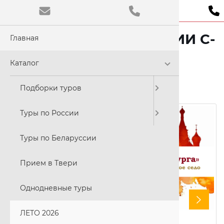
«ЦАРСКИЕ РЕЗИДЕНЦИИ С-
Главная
Обычная
ПЕТЕРБУРГА»
Цветовая
Каталог
C
Подборки туров
24-26 июля, 21-23 августа 2026
Размер ш
Туры по России
A
Туры по Беларуссии
Прием в Твери
Шрифт:
Times N
Однодневные туры
ЛЕТО 2026