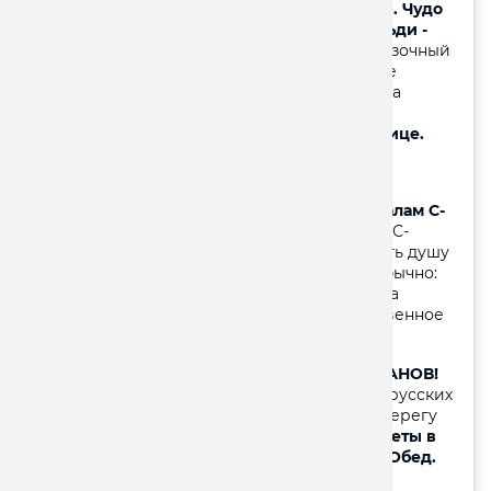
«Бриллиантовая шкатулка Ораниенбаума». Чудо
итальянского архитектора Антонио Ринальди -
китайский дворец.
Это действительно "сказочный
домик" для отдыха Екатерины II и приема ее
высокопоставленных гостей, кого она хотела
поразить изысканным вкусом и роскошью
российской короны.
Размещение в гостинице.
2 день:
завтрак «шведский стол»
ТЕПЛОХОДНАЯ экскурсия по рекам и каналам С-
Петербурга.
Прогулка по рекам и каналам С-
Петербурга дает возможность лучше понять душу
города. С воды город воспринимается необычно:
дворцы, соборы, словно плывут навстречу, а
гранитные набережные создают необыкновенное
впечатление.
Экскурсия в ПЕТЕРГОФ - СТОЛИЦУ ФОНТАНОВ!
Это великолепная загородная резиденция русских
царей, основанная ПетромI В 1705 году на берегу
Финского залива.
(Внимание! Входные билеты в
Петергоф оплачиваются дополнительно.) Обед.