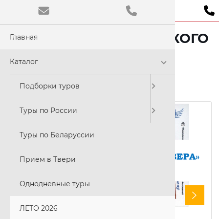
«ВЕЛИКОЛЕПИЕ РУССКОГО
Главная
Обычная
СЕВЕРА»
Цветовая
Каталог
C
Подборки туров
22-23 августа 2026
Размер ш
Туры по России
A
Туры по Беларуссии
Прием в Твери
Шрифт:
Times N
Однодневные туры
ЛЕТО 2026