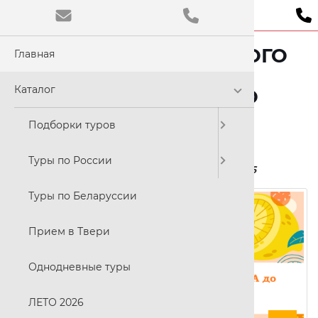
«ОТ ВЕЛИЧЕСТВЕННОГО
Главная
Обычная
ПЕТЕРБУРГА ДО
Цветовая
Каталог
СРЕДНЕВЕКОВОГО
СВАРГАСА»
C
Подборки туров
Размер ш
Туры по России
20 - 23 августа; 24-27 сентября 2026
A
Туры по Беларуссии
Прием в Твери
Шрифт:
Times N
Однодневные туры
ЛЕТО 2026