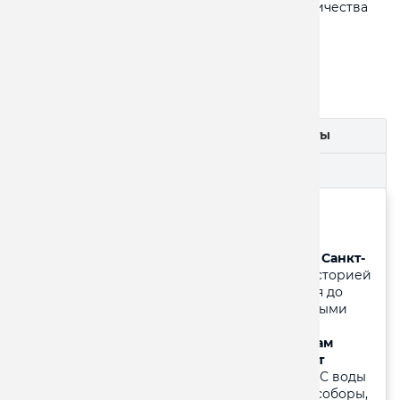
изменять программу тура без изменения количества
доставляемых услуг.
22.900/22.700 ₽
Описание
Документы
Включено
Дата
1 день:
Выезд из Твери.
2 день:
Прибытие в С.Петербург. Завтрак.
Обзорная экскурсия: «Северная столица – Санкт-
Петербург».
Экскурсия познакомит Вас с историей
града святого Петра Великого от основания до
наших дней, с великолепными архитектурными
ансамблями дворцов и соборов, парадного
центра…
Далее прогулка по рекам и каналам
Санкт-Петербурга на катере, прогулка дает
возможность лучше понять душу города.
С воды
город воспринимается необычно: дворцы, соборы,